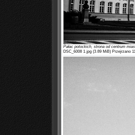
Pałac potockich, strona od centrum mias
DSC_6008 1.jpg (3.89 MiB) Przejrzano 1