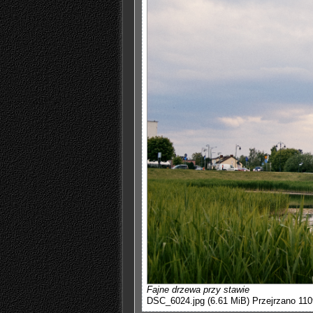
Fajne drzewa przy stawie
DSC_6024.jpg (6.61 MiB) Przejrzano 110