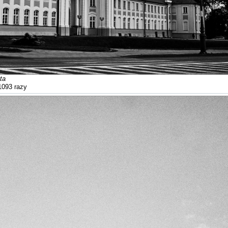
ta
1093 razy