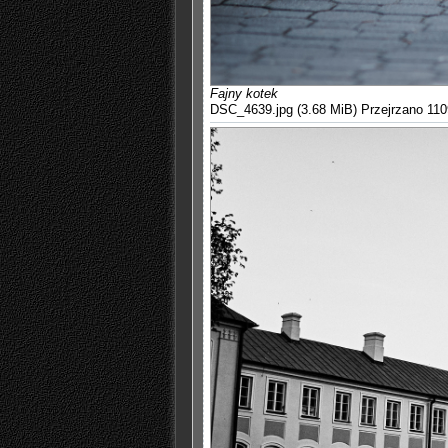
Fajny kotek
DSC_4639.jpg (3.68 MiB) Przejrzano 110