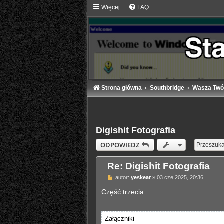
Więcej…
FAQ
Strona główna
Southbridge
Wasza Twó
Digishit Fotografia
ODPOWIEDZ
Re: Digishit Fotografia
P
autor:
yeskear
»
03 cze 2025, 20:36
o
s
Część trzecia:
t
Załączniki