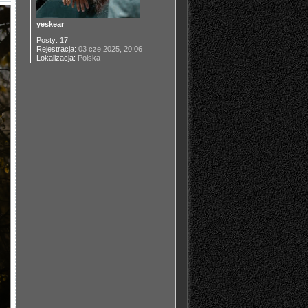
yeskear
Posty:
17
Rejestracja:
03 cze 2025, 20:06
Lokalizacja:
Polska