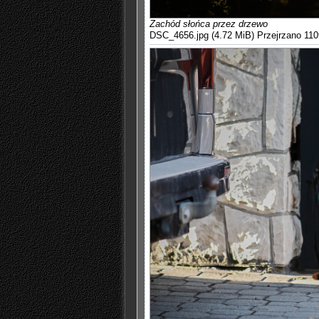
Zachód słońca przez drzewo
DSC_4656.jpg (4.72 MiB) Przejrzano 110