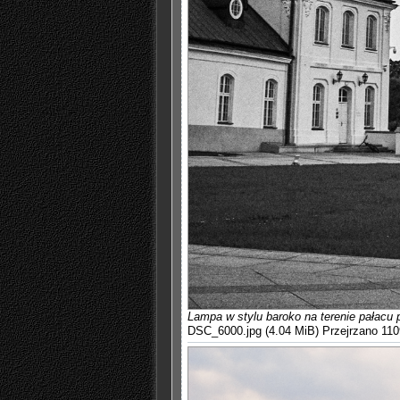
Lampa w stylu baroko na terenie pałacu 
DSC_6000.jpg (4.04 MiB) Przejrzano 110