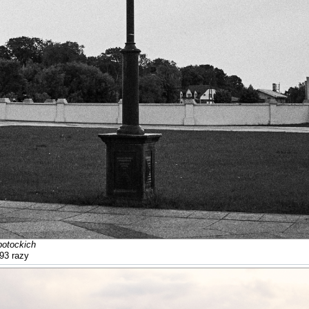
potockich
93 razy